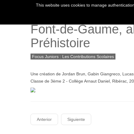
This website uses cookies to manage authentication,
INICIO
SU VI
Font-de-Gaume, ali
Préhistoire
Focus Juniors : Les Contributions Scolaires
Une création de Jordan Brun, Gabin Giangreco, Lucas
Classe de 3ème 2 - Collège Arnaut Daniel, Ribérac, 2
Anterior
Siguiente