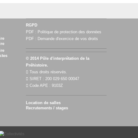
RGPD
PDF :
Politique de protection des données
ire
PDF :
Demande d'exercice de vos droits
ire
ire
ctes
© 2014 Pôle d'interprétation de la
Préhistoire.
Tous droits réservés.
SIRET : 200 029 650 00047
Code APE : 9103Z
Location de salles
Recrutements / stages