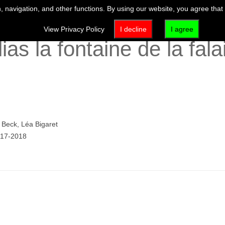
 navigation, and other functions. By using our website, you agree that
SITA
EXPOSICIONES & EVENTOS
ACTIVIDADES & EDUCA
View Privacy Policy
I decline
I agree
as la fontaine de la fal
 Beck, Léa Bigaret
017-2018