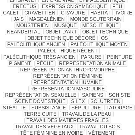
EPIGRAVETTIEN ORIENTAL
EPIPALÉOLITHIQUE
ERECTUS
EXPRESSION SYMBOLIQUE
FEU
GALET
GRAVETTIEN
GRAVURE
HABITAT
IVOIRE
JAIS
MAGDALÉNIEN
MONDE SOUTERRAIN
MOUSTÉRIEN
MUSIQUE
MÉSOLITHIQUE
NEANDERTAL
OBJET D'ART
OBJET TECHNIQUE
OBJET TECHNIQUE DÉCORÉ
OS
PALÉOLITHIQUE ANCIEN
PALÉOLITHIQUE MOYEN
PALÉOLITHIQUE RÉCENT
PALÉOLITHIQUE TRÈS ANCIEN
PARURE
PEINTURE
PIGMENT
PÊCHE
REPRÉSENTATION ANIMALE
REPRÉSENTATION ANTHROPOMORPHE
REPRÉSENTATION FÉMININE
REPRÉSENTATION HUMAINE
REPRÉSENTATION MASCULINE
REPRÉSENTATION SEXUELLE
SAPIENS
SCHISTE
SCÈNE DOMESTIQUE
SILEX
SOLUTRÉEN
STÉATITE
SUBSISTANCE
SÉPULTURE
TATOUAGE
TERRE CUITE
TRAVAIL DE LA PEAU
TRAVAIL DES MATIÈRES FRAGILES
TRAVAIL DES VÉGÉTAUX
TRAVAIL DU BOIS
TÊTE FÉMININE EN IVOIRE
VÊTEMENT