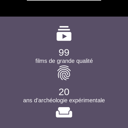
subscriptions
99
films de grande qualité
fingerprint
20
ans d'archéologie expérimentale
weekend