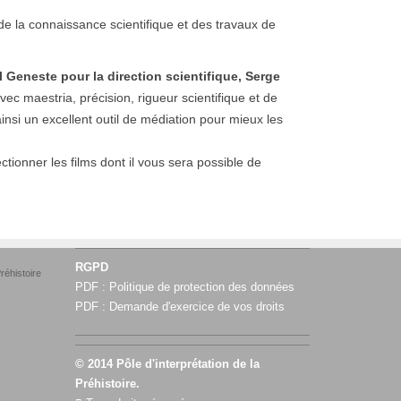
de la connaissance scientifique et des travaux de
 Geneste pour la direction scientifique, Serge
vec maestria, précision, rigueur scientifique et de
ainsi un excellent outil de médiation pour mieux les
ctionner les films dont il vous sera possible de
RGPD
réhistoire
PDF :
Politique de protection des données
PDF :
Demande d'exercice de vos droits
© 2014 Pôle d'interprétation de la
Préhistoire.