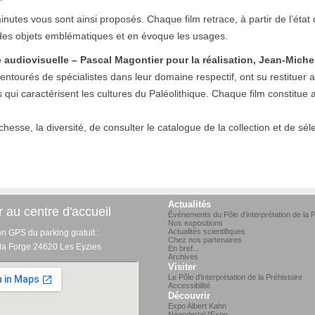
tes vous sont ainsi proposés. Chaque film retrace, à partir de l’état 
n des objets emblématiques et en évoque les usages.
 audiovisuelle – Pascal Magontier pour la réalisation, Jean-Michel
 entourés de spécialistes dans leur domaine respectif, ont su restituer a
 qui caractérisent les cultures du Paléolithique. Chaque film constitue 
hesse, la diversité, de consulter le catalogue de la collection et de séle
Actualités
 au centre d'accueil
Événements du Pôle d'interprétation de la P
Nos expositions
Actualités scientifiques
on GPS du parking gratuit :
Chez nos partenaires
 la Forge 24620 Les Eyzies
En bref...
Archives
Visiter
Le Pôle d'interprétation de la Préhistoire
Accessibilité
Découvrir
Expo Albert Kahn
Néandertal l'Expo