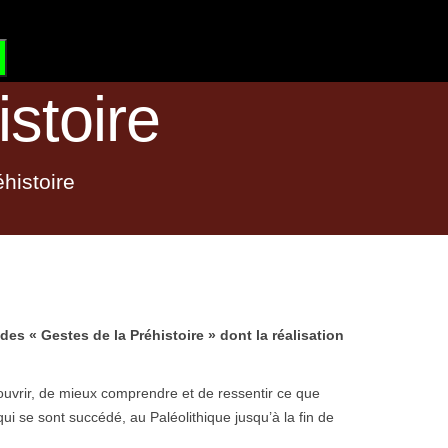
?
GRAND SITE DE FRANCE
stoire
histoire
des « Gestes de la Préhistoire » dont la réalisation
ouvrir, de mieux comprendre et de ressentir ce que
qui se sont succédé, au Paléolithique jusqu’à la fin de