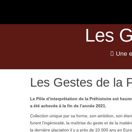
ACTUALITÉS
Les G
Une en
Les Gestes de la P
Le Pôle d’interprétation de la Préhistoire est heur
a été achevée à la fin de l’année 2021.
Collection unique par sa forme, son ambition, son éte
furent l’ingéniosité, la maîtrise du geste et de la mati
la dernière glaciation il y a près de 10 000 ans en Eur