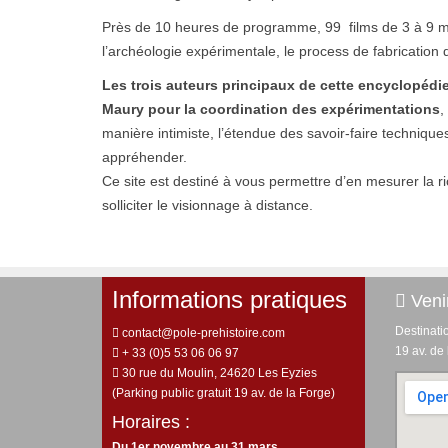
Près de 10 heures de programme, 99 films de 3 à 9 minu
l’archéologie expérimentale, le process de fabricatio
Les trois auteurs principaux de cette encyclopédie
Maury pour la coordination des expérimentations
,
manière intimiste, l’étendue des savoir-faire techniques
appréhender.
Ce site est destiné à vous permettre d’en mesurer la ric
solliciter le visionnage à distance.
Informations pratiques
Venir
Destinati
contact@pole-prehistoire.com
19 av. de
+ 33 (0)5 53 06 06 97
30 rue du Moulin, 24620 Les Eyzies
(Parking public gratuit 19 av. de la Forge)
Horaires :
Du 1er novembre au 31 mars