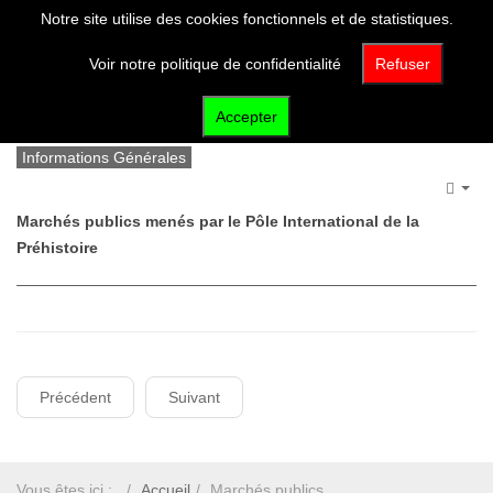
Notre site utilise des cookies fonctionnels et de statistiques.
Voir notre politique de confidentialité
Refuser
Marchés publics
Accepter
Informations Générales
Emp
Marchés publics menés par le Pôle International de la
Préhistoire
Précédent
Suivant
Vous êtes ici :
Accueil
Marchés publics