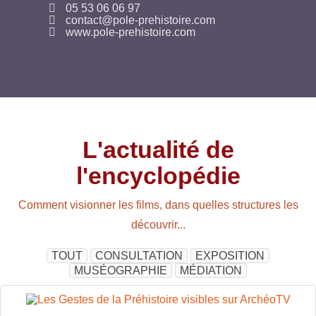
05 53 06 06 97
contact@pole-prehistoire.com
www.pole-prehistoire.com
L'actualité de
l'encyclopédie
Comment visionner les films, dans quelles structures les
découvrir...
TOUT
CONSULTATION
EXPOSITION
MUSÉOGRAPHIE
MÉDIATION