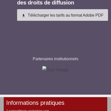
des droits de diffusion
Télécharger les tarifs au format Adobe PDF
file_download
Partenaires institutionnels
Informations pratiques
contact@pole-prehistoire.com