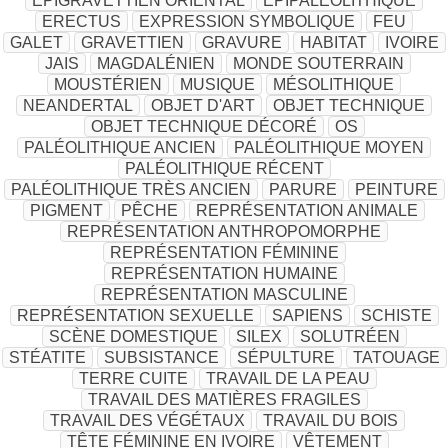
EPIGRAVETTIEN ORIENTAL
EPIPALÉOLITHIQUE
ERECTUS
EXPRESSION SYMBOLIQUE
FEU
GALET
GRAVETTIEN
GRAVURE
HABITAT
IVOIRE
JAIS
MAGDALÉNIEN
MONDE SOUTERRAIN
MOUSTÉRIEN
MUSIQUE
MÉSOLITHIQUE
NEANDERTAL
OBJET D'ART
OBJET TECHNIQUE
OBJET TECHNIQUE DÉCORÉ
OS
PALÉOLITHIQUE ANCIEN
PALÉOLITHIQUE MOYEN
PALÉOLITHIQUE RÉCENT
PALÉOLITHIQUE TRÈS ANCIEN
PARURE
PEINTURE
PIGMENT
PÊCHE
REPRÉSENTATION ANIMALE
REPRÉSENTATION ANTHROPOMORPHE
REPRÉSENTATION FÉMININE
REPRÉSENTATION HUMAINE
REPRÉSENTATION MASCULINE
REPRÉSENTATION SEXUELLE
SAPIENS
SCHISTE
SCÈNE DOMESTIQUE
SILEX
SOLUTRÉEN
STÉATITE
SUBSISTANCE
SÉPULTURE
TATOUAGE
TERRE CUITE
TRAVAIL DE LA PEAU
TRAVAIL DES MATIÈRES FRAGILES
TRAVAIL DES VÉGÉTAUX
TRAVAIL DU BOIS
TÊTE FÉMININE EN IVOIRE
VÊTEMENT