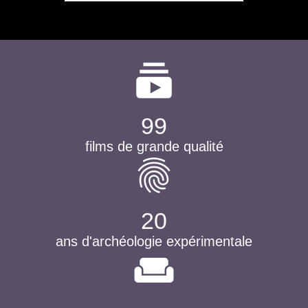
subscriptions
99
films de grande qualité
fingerprint
20
ans d'archéologie expérimentale
weekend