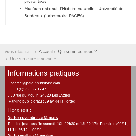
préventives
Muséum national d’Histoire naturelle - Université de
Bordeaux (Laboratoire PACEA)
Vous êtes ici :
Accueil
Qui sommes-nous ?
Une structure innovante
Informations pratiques
contact@pole-prehistoire.com
+ 33 (0)5 53 06 06 97
30 rue du Moulin, 24620 Les Eyzies
(Parking public gratuit 19 av. de la Forge)
Horaires :
Du 1er novembre au 31 mars
Tous les jours sauf le samedi :10h-12h30 et 13h30-17h. Fermé les 01/11,
11/11, 25/12 et 01/01.
Du 1er avril au 31 octobre