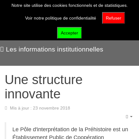
Notre site utilise des cookies fonctionnels et de statistiques.
Voir notre politique de confidentialité
Refuser
Qui sommes-nous ?
Accepter
Les informations institutionnelles
Une structure
innovante
Mis à jour : 23 novembre 2018
Emp
Le Pôle d'interprétation de la Préhistoire est un
Établissement Public de Coopération