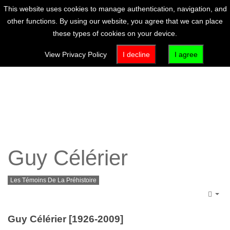
This website uses cookies to manage authentication, navigation, and
other functions. By using our website, you agree that we can place
these types of cookies on your device.
View Privacy Policy
I decline
I agree
Guy Célérier
Les Témoins De La Préhistoire
Emp
Guy Célérier [1926-2009]