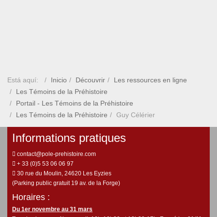
Está aquí:
Inicio
Découvrir
Les ressources en ligne
Les Témoins de la Préhistoire
Portail - Les Témoins de la Préhistoire
Les Témoins de la Préhistoire
Guy Célérier
Informations pratiques
contact@pole-prehistoire.com
+ 33 (0)5 53 06 06 97
30 rue du Moulin, 24620 Les Eyzies
(Parking public gratuit 19 av. de la Forge)
Horaires :
Du 1er novembre au 31 mars