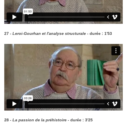
27 -
Leroi-Gourhan et l'analyse structurale
- durée : 1'53
28 -
La passion de la préhistoire
- durée : 3'25