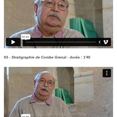
03 -
Stratigraphie de Combe Grena
l - durée : 1'40