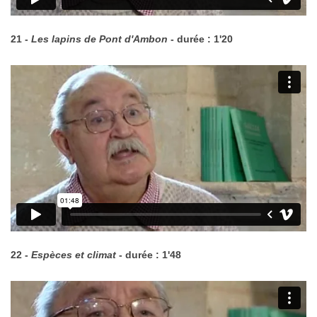
21 -
Les lapins de Pont d'Ambon
- durée : 1'20
22 -
Espèces et climat
- durée : 1'48