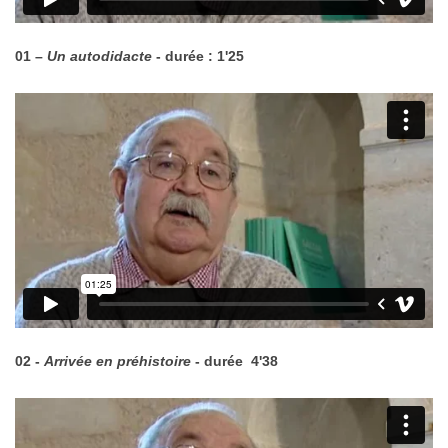
01 –
Un autodidacte
- durée : 1'25
02 -
Arrivée en préhistoire
- durée 4'38