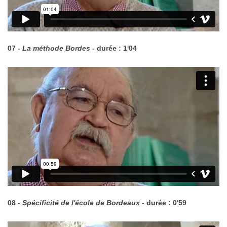
07 -
La méthode Bordes
- durée : 1'04
08 -
Spécificité de l'école de Bordeaux
- durée : 0'59