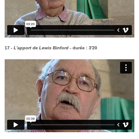
17 -
L'apport de Lewis Binford
- durée : 3'20