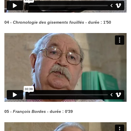
04 -
Chronologie des gisements fouillés
- durée : 1'50
05 -
François Bordes
- durée : 0'39