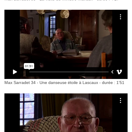
Max Sarradet 34 - Une danseuse étoile à Lascaux - durée : 1'51