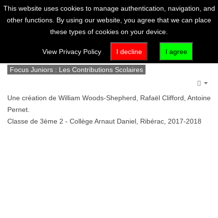
This website uses cookies to manage authentication, navigation, and
other functions. By using our website, you agree that we can place
these types of cookies on your device.
L'abri du Poisson
View Privacy Policy
I decline
I agree
Focus Juniors : Les Contributions Scolaires
Emp
Une création de William Woods-Shepherd, Rafaël Clifford, Antoine
Pernet.
Classe de 3ème 2 - Collège Arnaut Daniel, Ribérac, 2017-2018