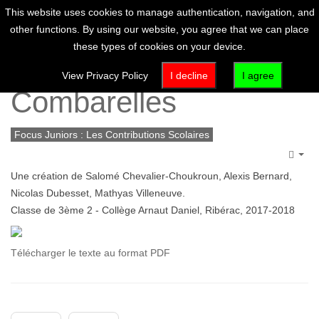
This website uses cookies to manage authentication, navigation, and
other functions. By using our website, you agree that we can place
these types of cookies on your device.
Voyage à la grotte des
View Privacy Policy
I decline
I agree
Combarelles
Focus Juniors : Les Contributions Scolaires
Emp
Une création de Salomé Chevalier-Choukroun, Alexis Bernard,
Nicolas Dubesset, Mathyas Villeneuve.
Classe de 3ème 2 - Collège Arnaut Daniel, Ribérac, 2017-2018
Télécharger le texte au format PDF