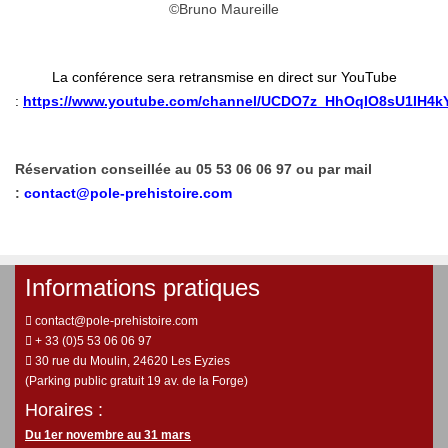
©Bruno Maureille
La conférence sera retransmise en direct sur YouTube
:
https://www.youtube.com/channel/UCDO7z_HhOqIO8sU1IH4k
Réservation conseillée au 05 53 06 06 97 ou par mail
:
contact@pole-prehistoire.com
Informations pratiques
contact@pole-prehistoire.com
+ 33 (0)5 53 06 06 97
30 rue du Moulin, 24620 Les Eyzies
(Parking public gratuit 19 av. de la Forge)
Horaires :
Du 1er novembre au 31 mars