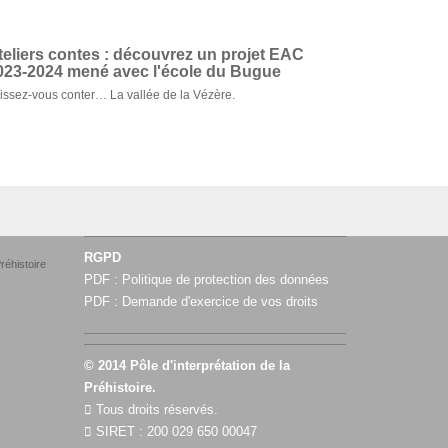
teliers contes : découvrez un projet EAC
023-2024 mené avec l'école du Bugue
issez-vous conter… La vallée de la Vézère.
RGPD
réhistoire
PDF :
Politique de protection des données
PDF :
Demande d'exercice de vos droits
© 2014 Pôle d'interprétation de la
Préhistoire.
Tous droits réservés.
SIRET : 200 029 650 00047