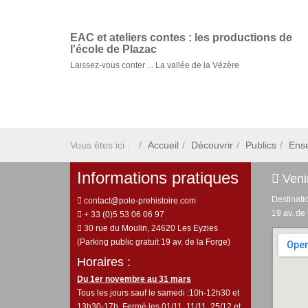
EAC et ateliers contes : les productions de
l'école de Plazac
Laissez-vous conter ... La vallée de la Vézère
Vous êtes ici :
Accueil
Découvrir
Publics
Ens
Informations pratiques
Venir
Destinati
contact@pole-prehistoire.com
19 av. de
+ 33 (0)5 53 06 06 97
30 rue du Moulin, 24620 Les Eyzies
(Parking public gratuit 19 av. de la Forge)
Horaires :
Du 1er novembre au 31 mars
Tous les jours sauf le samedi :10h-12h30 et
13h30-17h. Fermé les 01/11, 11/11, 25/12 et