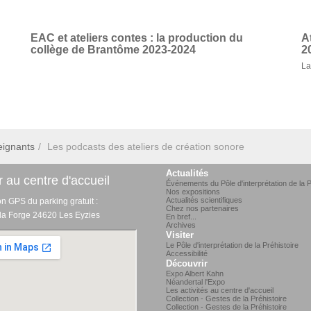
EAC et ateliers contes : la production du
A
collège de Brantôme 2023-2024
2
La
eignants
Les podcasts des ateliers de création sonore
Actualités
 au centre d'accueil
Événements du Pôle d'interprétation de la P
Nos expositions
Actualités scientifiques
on GPS du parking gratuit :
Chez nos partenaires
 la Forge 24620 Les Eyzies
En bref...
Archives
Visiter
Le Pôle d'interprétation de la Préhistoire
Accessibilité
Découvrir
Expo Albert Kahn
Néandertal l'Expo
Les activités au centre d'accueil
Collection - Gestes de la Préhistoire
Collection - Gestes de la Préhistoire