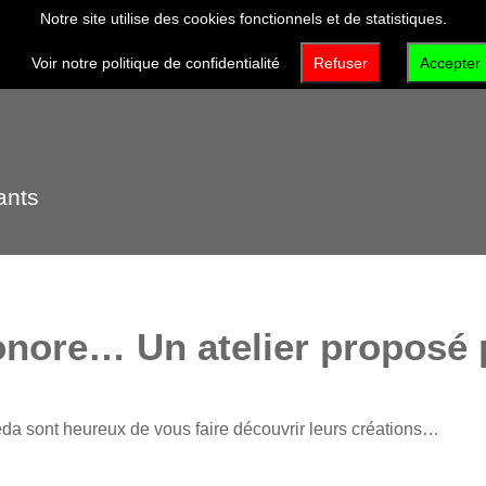
Notre site utilise des cookies fonctionnels et de statistiques.
VISITER
DÉCOUVRIR
QUI SOMMES-NOUS 
Voir notre politique de confidentialité
Refuser
Accepter
ants
sonore… Un atelier proposé p
da sont heureux de vous faire découvrir leurs créations…