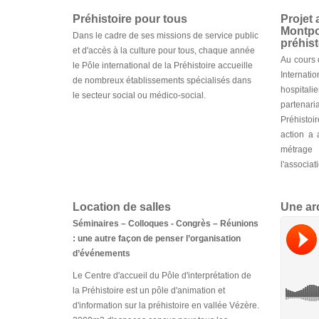
Préhistoire pour tous
Projet 
Montpo
Dans le cadre de ses missions de service public
préhist
et d'accès à la culture pour tous, chaque année
Au cours 
le Pôle international de la Préhistoire accueille
Internat
de nombreux établissements spécialisés dans
hospital
le secteur social ou médico-social.
partenar
Préhisto
action a 
métrage 
l'associat
Location de salles
Une arc
Séminaires – Colloques - Congrès – Réunions
: une autre façon de penser l’organisation
d’événements
Le Centre d'accueil du Pôle d'interprétation de
la Préhistoire est un pôle d'animation et
d'information sur la préhistoire en vallée Vézère.