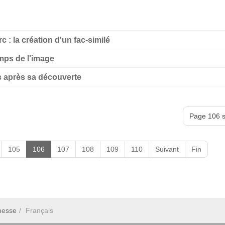
 : la création d'un fac-similé
mps de l'image
ns après sa découverte
Page 106 s
105
106
107
108
109
110
Suivant
Fin
nesse
Français