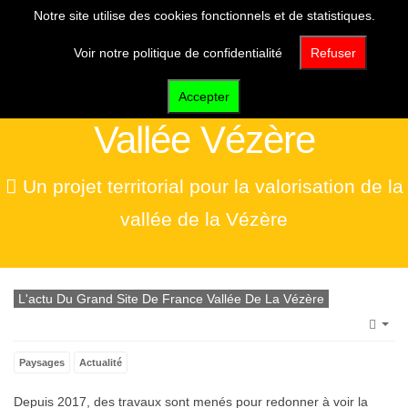
Notre site utilise des cookies fonctionnels et de statistiques.
Voir notre politique de confidentialité
Refuser
Grand Site de France
Accepter
Vallée Vézère
Un projet territorial pour la valorisation de la
vallée de la Vézère
L'actu Du Grand Site De France Vallée De La Vézère
Emp
Paysages
Actualité
Depuis 2017, des travaux sont menés pour redonner à voir la