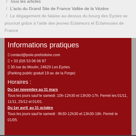
Tous les articles
L'actu du Grand Site de France Vallée de la Vézère
Le dégagement de falaise au-dessus du bourg des Eyzies se
poursuit grâce à l’aide des jeunes Eclaireurs et Eclaireuses de
France
Informations pratiques
contact@pole-prehistoire.com
+ 33 (0)5 53 06 06 97
30 rue du Moulin, 24620 Les Eyzies
(Parking public gratuit 19 av. de la Forge)
Horaires :
Du 1er novembre au 31 mars
Tous les jours sauf le samedi :10h-12h30 et 13h30-17h. Fermé les 01/11,
11/11, 25/12 et 01/01.
Du 1er avril au 31 octobre
Tous les jours sauf le samedi : 9h30-12h30 et 13h30-18h. Fermé le
01/05.