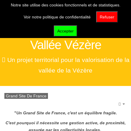
Notre site utilise des cookies fonctionnels et de statistiques.
Voir notre politique de confidentialité
Refuser
Grand Site de France
Accepter
Vallée Vézère
Un projet territorial pour la valorisation de la
vallée de la Vézère
Grand Site De France
Emp
"
Un Grand Site de France, c'est un équilibre fragile.
C'est pourquoi il nécessite une gestion active, de proximité,
assurée par les collectivités locales,