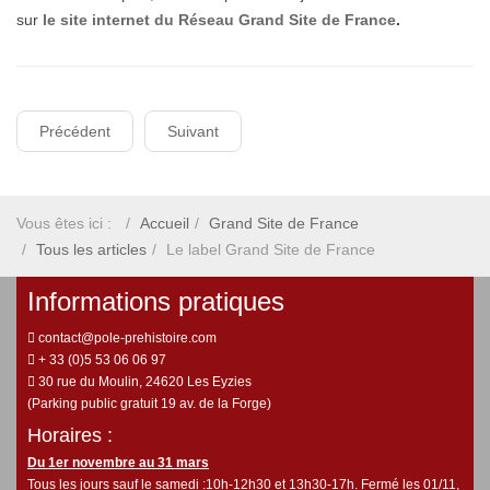
sur
le site internet du Réseau Grand Site de France
.
Précédent
Suivant
Vous êtes ici :
Accueil
Grand Site de France
Tous les articles
Le label Grand Site de France
Informations pratiques
contact@pole-prehistoire.com
+ 33 (0)5 53 06 06 97
30 rue du Moulin, 24620 Les Eyzies
(Parking public gratuit 19 av. de la Forge)
Horaires :
Du 1er novembre au 31 mars
Tous les jours sauf le samedi :10h-12h30 et 13h30-17h. Fermé les 01/11,