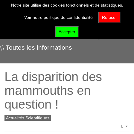
Notre site utilise des cookies fonctionnels et de statistiques.
Voir notre politique de confidentialité
Refuser
Actualités scientifiques
Accepter
Toutes les informations
La disparition des
mammouths en
question !
Actualités Scientifiques
Emp