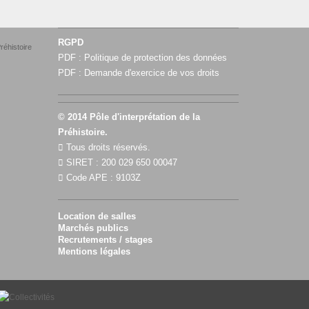
RGPD
réhistoire
PDF :
Politique de protection des données
PDF :
Demande d'exercice de vos droits
© 2014 Pôle d'interprétation de la
Préhistoire.
Tous droits réservés.
SIRET : 200 029 650 00047
Code APE : 9103Z
Location de salles
Marchés publics
Recrutements / stages
Mentions légales