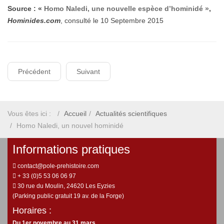
Source : «
Homo Naledi, une nouvelle espèce d’hominidé »
,
Hominides.com
, consulté le 10 Septembre 2015
Précédent
Suivant
Vous êtes ici :
Accueil
Actualités scientifiques
Homo Naledi, un nouvel hominidé
Informations pratiques
contact@pole-prehistoire.com
+ 33 (0)5 53 06 06 97
30 rue du Moulin, 24620 Les Eyzies
(Parking public gratuit 19 av. de la Forge)
Horaires :
Du 1er novembre au 31 mars