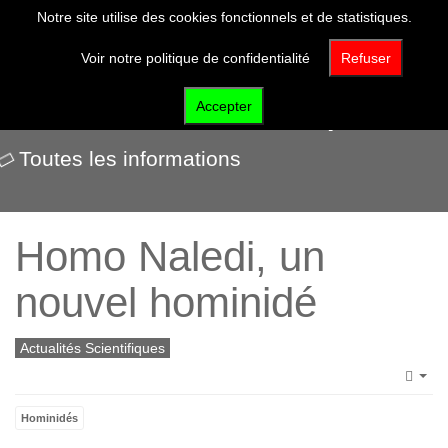
Notre site utilise des cookies fonctionnels et de statistiques.
Voir notre politique de confidentialité
Refuser
Actualités scientifiques
Accepter
Toutes les informations
Homo Naledi, un
nouvel hominidé
Actualités Scientifiques
Emp
Hominidés