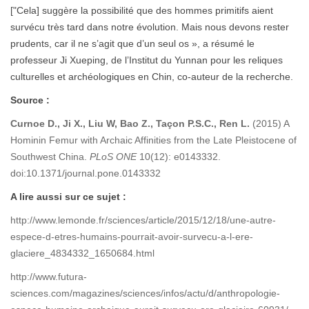
["Cela] suggère la possibilité que des hommes primitifs aient
survécu très tard dans notre évolution. Mais nous devons rester
prudents, car il ne s’agit que d’un seul os », a résumé le
professeur Ji Xueping, de l’Institut du Yunnan pour les reliques
culturelles et archéologiques en Chin, co-auteur de la recherche.
Source :
Curnoe D., Ji X., Liu W, Bao Z., Taçon P.S.C., Ren L.
(2015) A
Hominin Femur with Archaic Affinities from the Late Pleistocene of
Southwest China.
PLoS ONE
10(12): e0143332.
doi:10.1371/journal.pone.0143332
A lire aussi sur ce sujet :
http://www.lemonde.fr/sciences/article/2015/12/18/une-autre-
espece-d-etres-humains-pourrait-avoir-survecu-a-l-ere-
glaciere_4834332_1650684.html
http://www.futura-
sciences.com/magazines/sciences/infos/actu/d/anthropologie-