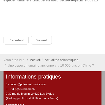
espece-humaine-archaique-aurait-survecu-ere-glaciaire-60931/
Précédent
Suivant
Vous êtes ici :
Accueil
Actualités scientifiques
Une espèce humaine ancienne y a 10 000 ans en Chine ?
Informations pratiques
contact@pole-prehistoire.com
+ 33 (0)5 53 06 06 97
30 rue du Moulin, 24620 Les Eyzies
(Parking public gratuit 19 av. de la Forge)