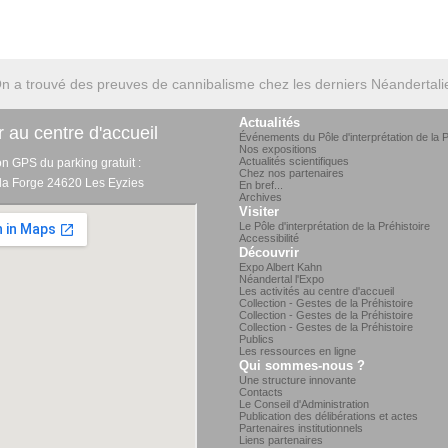
n a trouvé des preuves de cannibalisme chez les derniers Néandertali
Actualités
 au centre d'accueil
Événements du Pôle d'interprétation de la P
Nos expositions
Actualités scientifiques
on GPS du parking gratuit :
Chez nos partenaires
 la Forge 24620 Les Eyzies
En bref...
Archives
Visiter
Le Pôle d'interprétation de la Préhistoire
Accessibilité
Découvrir
Expo Albert Kahn
Néandertal l'Expo
Les activités au centre d'accueil
Collection - Gestes de la Préhistoire
Collection - Gestes de la Préhistoire
Collection - Gestes de la Préhistoire
Publics
Les ressources en ligne
Qui sommes-nous ?
Une structure innovante
Contacts
Le Conseil d'Administration
Publication des délibérations et actes
Partenaires institutionnels
Liens partenaires