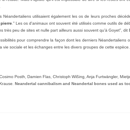
.
 Néandertaliens utilisaient également les os de leurs proches décédés
 pierre
." Les os d'animaux ont souvent été utilisés comme outils de déb
s très peu de sites et nulle part ailleurs aussi souvent qu'à Goyet", di
bilités pour comprendre la façon dont les derniers Néandertaliens ont
a vie sociale et les échanges entre les divers groupes de cette espèce.
 Cosimo Posth, Damien Flas, Christoph Wißing, Anja Furtwängler, Miet
 Krause.
Neandertal cannibalism and Neandertal bones used as too