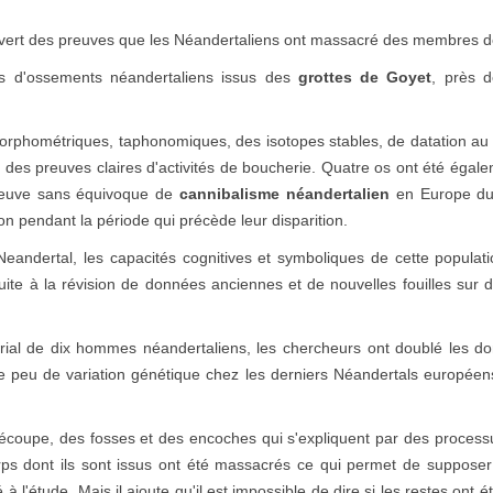
vert des preuves que les Néandertaliens ont massacré des membres de 
ts d'ossements néandertaliens issus des
grottes de Goyet
, près 
orphométriques, taphonomiques, des isotopes stables, de datation au 
i des preuves claires d'activités de boucherie. Quatre os ont été égaleme
preuve sans équivoque de
cannibalisme néandertalien
en Europe du
n pendant la période qui précède leur disparition.
Neandertal, les capacités cognitives et symboliques de cette popula
te à la révision de données anciennes et de nouvelles fouilles sur d
ial de dix hommes néandertaliens, les chercheurs ont doublé les don
e peu de variation génétique chez les derniers Néandertals européens,
coupe, des fosses et des encoches qui s'expliquent par des processu
rps dont ils sont issus ont été massacrés ce qui permet de supposer
à l'étude. Mais il ajoute qu'il est impossible de dire si les restes on