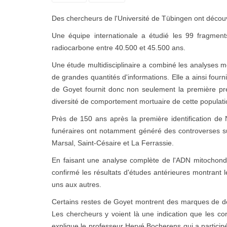
Des chercheurs de l'Université de Tübingen ont décou
Une équipe internationale a étudié les 99 fragmen
radiocarbone entre 40.500 et 45.500 ans.
Une étude multidisciplinaire a combiné les analyses m
de grandes quantités d'informations. Elle a ainsi fourn
de Goyet fournit donc non seulement la première 
diversité de comportement mortuaire de cette populatio
Près de 150 ans après la première identification de 
funéraires ont notamment généré des controverses sui
Marsal, Saint-Césaire et La Ferrassie.
En faisant une analyse complète de l'ADN mitochondr
confirmé les résultats d'études antérieures montrant l
uns aux autres.
Certains restes de Goyet montrent des marques de dé
Les chercheurs y voient là une indication que les co
explique le professeur Hervé Bocherens qui a participé 