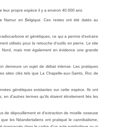
leur propre espèce il y a environ 40.000 ans.
de Namur en Belgique. Ces restes ont été datés au
radiocarbone et génétiques, ce qui a permis d'extraire
nt utilisés pour la retouche d'outils en pierre. Le site
 Nord, mais met également en évidence une grande
tion demeure un sujet de débat intense. Les pratiques
es sites clés tels que La Chapelle-aux-Saints, Roc de
nées génétiques existantes sur cette espèce. Ils ont
 en d'autres termes qu'ils étaient étroitement liés les
s de dépouillement et d'extraction de moelle osseuse
 que les Néandertaliens ont pratiqué le cannibalisme,
t été massacrés dans le cadre d'un acte symbolique ou si