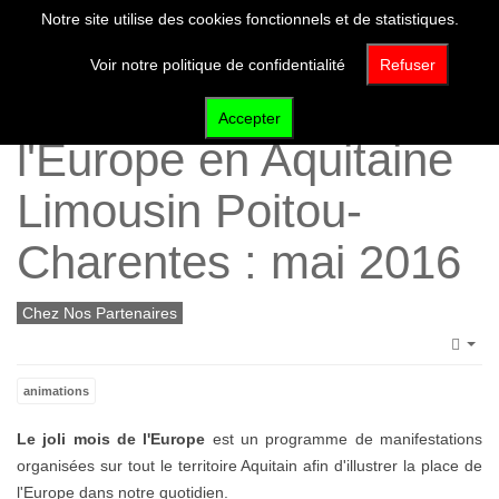
Notre site utilise des cookies fonctionnels et de statistiques.
Voir notre politique de confidentialité
Refuser
Le joli mois de
Accepter
l'Europe en Aquitaine
Limousin Poitou-
Charentes : mai 2016
Chez Nos Partenaires
Emp
animations
Le joli mois de l'Europe
est un programme de manifestations
organisées sur tout le territoire Aquitain afin d'illustrer la place de
l'Europe dans notre quotidien.