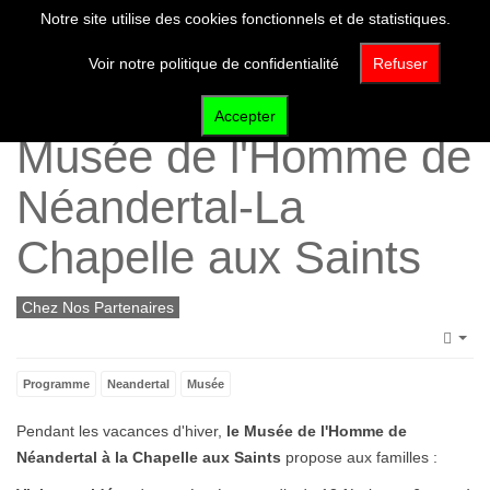
Notre site utilise des cookies fonctionnels et de statistiques.
Voir notre politique de confidentialité
Refuser
Vacance d'Hiver au
Accepter
Musée de l'Homme de
Néandertal-La
Chapelle aux Saints
Chez Nos Partenaires
Emp
Programme
Neandertal
Musée
Pendant les vacances d'hiver,
le Musée de l'Homme de
Néandertal à la Chapelle aux Saints
propose aux familles :