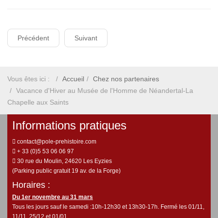
Précédent
Suivant
Vous êtes ici :
Accueil
Chez nos partenaires
Vacance d'Hiver au Musée de l'Homme de Néandertal-La
Chapelle aux Saints
Informations pratiques
contact@pole-prehistoire.com
+ 33 (0)5 53 06 06 97
30 rue du Moulin, 24620 Les Eyzies
(Parking public gratuit 19 av. de la Forge)
Horaires :
Du 1er novembre au 31 mars
Tous les jours sauf le samedi :10h-12h30 et 13h30-17h. Fermé les 01/11,
11/11, 25/12 et 01/01.