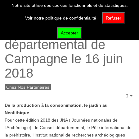
Notre site utilise des cookies fonctionnels et de statistiques.
Voir notre politique de confidentialité
Refuser
Les JNA au domaine
Accepter
départemental de
Campagne le 16 juin
2018
Chez Nos Partenaires
Emp
De la production à la consommation, le jardin au
Néolithique
Pour cette édition 2018 des JNA ( Journées nationales de
l'Archéologie), le Conseil départemental, le Pôle international de
la préhistoire, l’Institut national de recherches archéologiques