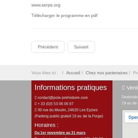
www.serpe.org
Télécharger le programme en pdf
Précédent
Suivant
Vous êtes ici :
Accueil
Chez nos partenaires
Pr
Informations pratiques
Venir
Destinati
contact@pole-prehistoire.com
19 av. de
+ 33 (0)5 53 06 06 97
30 rue du Moulin, 24620 Les Eyzies
(Parking public gratuit 19 av. de la Forge)
Horaires :
Du 1er novembre au 31 mars