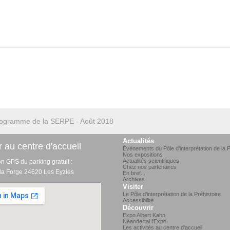
ogramme de la SERPE - Août 2018
Actualités
 au centre d'accueil
Événements du Pôle d'interprétation de la P
Nos expositions
Actualités scientifiques
on GPS du parking gratuit :
Chez nos partenaires
 la Forge 24620 Les Eyzies
En bref...
Archives
Visiter
Le Pôle d'interprétation de la Préhistoire
Accessibilité
Découvrir
Expo Albert Kahn
Néandertal l'Expo
Les activités au centre d'accueil