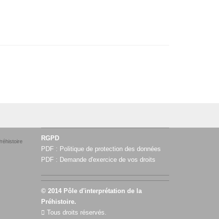
RGPD
réhistoire
PDF :
Politique de protection des données
PDF :
Demande d'exercice de vos droits
© 2014 Pôle d'interprétation de la
Préhistoire.
Tous droits réservés.