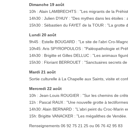
Dimanche 19 août
10h : Alain LAMBRECHTS : "Les migrants de la Préhis
14h30 : Julien D'HUY : "Des mythes dans les étoiles : 
15h30 : Sébastien du FAYET de la TOUR : "La grotte de
Lundi 20 août
9h45 : Estelle BOUGARD : "Le site de l'abri Cro-Magn
10h45: Aris SPYROPOULOS : "Paléopathologie et Préhi
14h30 : Brigitte et Gilles DELLUC : "Les animaux figur
15h30 : Floriant BERROUET : "Sanctuaires secrets de l
Mardi 21 août
Sortie culturelle à La Chapelle aux Saints, visite et 
Mercredi 22 août
10h : Jean-Louis ROUGIER : "Sur les chemins de crêt
11h : Pascal RAUX : "Une nouvelle grotte à tectiformes
14h30: Alain BERNARD : "L'abri peint du Croc-Marin en
15h: Brigitte VANACKER : "Les mégalithes de Vendée
Renseignements 06 92 75 21 25 ou 06 76 42 95 83