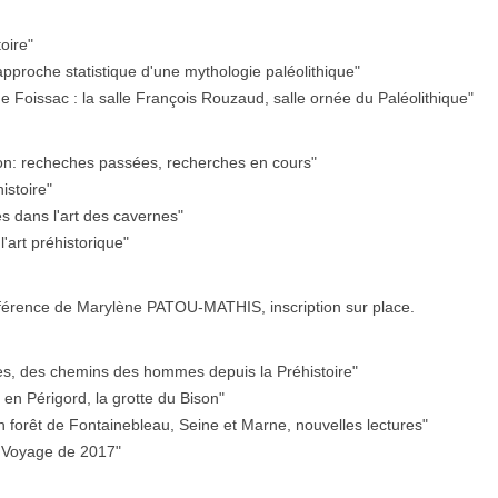
toire"
approche statistique d'une mythologie paléolithique"
 Foissac : la salle François Rouzaud, salle ornée du Paléolithique"
on: recheches passées, recherches en cours"
stoire"
és dans l'art des cavernes"
'art préhistorique"
conférence de Marylène PATOU-MATHIS, inscription sur place.
es, des chemins des hommes depuis la Préhistoire"
 en Périgord, la grotte du Bison"
 forêt de Fontainebleau, Seine et Marne, nouvelles lectures"
. Voyage de 2017"