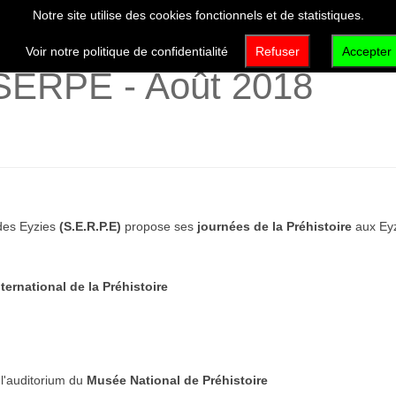
Notre site utilise des cookies fonctionnels et de statistiques.
VISITER
DÉCOUVRIR
QUI SOMMES-NOUS 
Voir notre politique de confidentialité
Refuser
Accepter
SERPE - Août 2018
 des Eyzies
(S.E.R.P.E)
propose ses
journées de la Préhistoire
aux Eyz
nternational de la Préhistoire
l'auditorium du
Musée National de Préhistoire