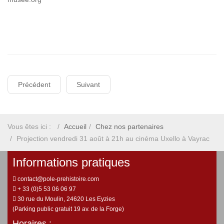
Précédent
Suivant
Vous êtes ici :
Accueil
Chez nos partenaires
Projection vendredi 31 août à 21h au cinéma Uxello à Vayrac
Informations pratiques
contact@pole-prehistoire.com
+ 33 (0)5 53 06 06 97
30 rue du Moulin, 24620 Les Eyzies
(Parking public gratuit 19 av. de la Forge)
Horaires :