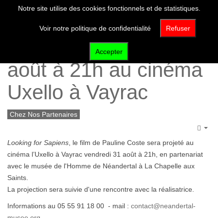
Notre site utilise des cookies fonctionnels et de statistiques.
Voir notre politique de confidentialité
Refuser
Projection vendredi 31
Accepter
août à 21h au cinéma
Uxello à Vayrac
Chez Nos Partenaires
Emp
Looking for Sapiens
, le film de Pauline Coste sera projeté au
cinéma l’Uxello à Vayrac vendredi 31 août à 21h, en partenariat
avec le musée de l'Homme de Néandertal à La Chapelle aux
Saints.
La projection sera suivie d'une rencontre avec la réalisatrice.
Informations au 05 55 91 18 00 - mail :
contact@neandertal-
musee.org