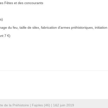
des Fêtes et des concourants
s)
e du feu, taille de silex, fabrication d'armes préhistoriques, initiation à 
ant 7 €)
te de la Préhistoire | Fajoles (46) | 1&2 juin 2019