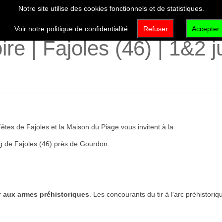
Notre site utilise des cookies fonctionnels et de statistiques.
VISITER
DÉCOUVRIR
QUI SOMMES-NOUS 
Voir notre politique de confidentialité
Refuser
Accepter
ire | Fajoles (46) | 1&2 
tes de Fajoles et la Maison du Piage vous invitent à la
g de Fajoles (46) près de Gourdon.
 aux armes préhistoriques
. Les concourants du tir à l'arc préhistori