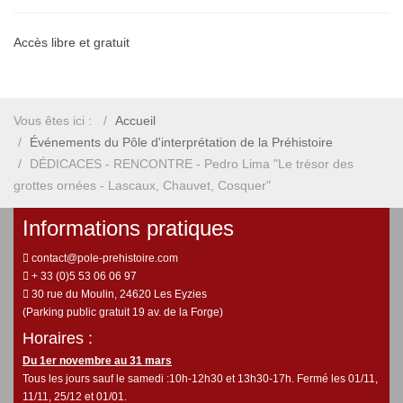
Accès libre et gratuit
Vous êtes ici :
Accueil
Événements du Pôle d'interprétation de la Préhistoire
DÉDICACES - RENCONTRE - Pedro Lima "Le trésor des
grottes ornées - Lascaux, Chauvet, Cosquer"
Informations pratiques
contact@pole-prehistoire.com
+ 33 (0)5 53 06 06 97
30 rue du Moulin, 24620 Les Eyzies
(Parking public gratuit 19 av. de la Forge)
Horaires :
Du 1er novembre au 31 mars
Tous les jours sauf le samedi :10h-12h30 et 13h30-17h. Fermé les 01/11,
11/11, 25/12 et 01/01.