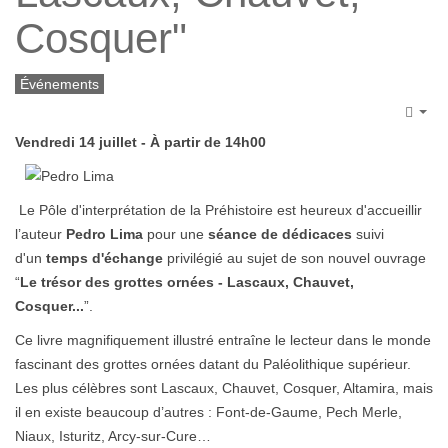
Cosquer"
Événements
Emp
Vendredi 14 juillet - À partir de 14h00
Le Pôle d'interprétation de la Préhistoire est heureux d'accueillir
l’auteur
Pedro Lima
pour une
séance de dédicaces
suivi
d'un
temps d'échange
privilégié au sujet de son nouvel ouvrage
“
Le trésor des grottes ornées - Lascaux, Chauvet,
Cosquer...
”.
Ce livre magnifiquement illustré entraîne le lecteur dans le monde
fascinant des grottes ornées datant du Paléolithique supérieur.
Les plus célèbres sont Lascaux, Chauvet, Cosquer, Altamira, mais
il en existe beaucoup d’autres : Font-de-Gaume, Pech Merle,
Niaux, Isturitz, Arcy-sur-Cure…