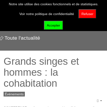
Notre site utilise des cookies fonctionnels et de statistiques.
Voir notre politique de confidentialité
Refuser
Nos événements
Accepter
Toute l'actualité
Grands singes et
hommes : la
cohabitation
Événements
Emp