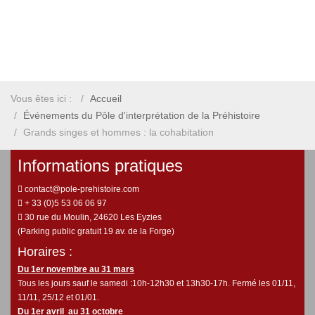
Vous êtes ici :
Accueil
Événements du Pôle d'interprétation de la Préhistoire
Grands singes et hommes : la cohabitation
Informations pratiques
contact@pole-prehistoire.com
+ 33 (0)5 53 06 06 97
30 rue du Moulin, 24620 Les Eyzies
(Parking public gratuit 19 av. de la Forge)
Horaires :
Du 1er novembre au 31 mars
Tous les jours sauf le samedi :10h-12h30 et 13h30-17h. Fermé les 01/11,
11/11, 25/12 et 01/01.
Du 1er avril au 31 octobre