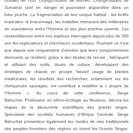
Gorilles de l’Est, Orangs-outans de Bornéo, Orangs-outans de
Sumatra) sont en danger et pourraient disparaître dans un
futur proche. La fragmentation de leur unique habitat - les forêts
tropicales- le braconnage, les maladies menacent des millénaires
de coexistence entre l’Homme et ses plus proches parents. Les
ressemblances entre nos espèces interrogent depuis plus de 300
ans les explorateurs et chercheurs occidentaux. Pourtant ce n’est
que depuis une cinquantaine d’années que leurs comportements
étonnants se révèlent, grâce à des études de terrain : fabriquant
et utilisant des outils, doués de culture, développant des
stratégies de chasse en groupe, faisant usage de plantes
médicinales, les résultats des recherches, notamment sur les
chimpanzés sauvages, ont contribué à redéfinir le « propre de
l’Homme ». Au cours de cette conférence, Serge
Bahuchet, Professeur en ethno-écologie au Muséum, décrira les
étapes de la découverte scientifique des grands singes.
Spécialiste des sociétés humaines d’Afrique Centrale, Serge
Bahuchet présentera également les modes de vies traditionnels
des peuples forestiers des régions où vivent les Grands Singes.