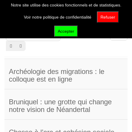
Notre site utilise des cookies fonctionnels et de statistiques.
Voir notre politique de confidentialité
Refuser
Accepter
Saisir
Affichage
partie
#
du
titre
Archéologie des migrations : le
colloque est en ligne
Bruniquel : une grotte qui change
notre vision de Néandertal