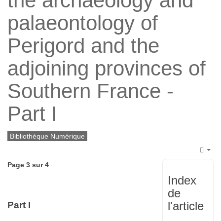
the archaeology and
palaeontology of
Perigord and the
adjoining provinces of
Southern France -
Part I
Bibliothèque Numérique
Emp
Page 3 sur 4
Index
de
l'article
Part I