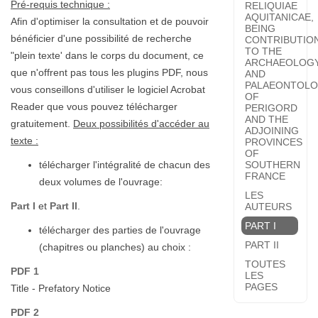
Pré-requis technique :
RELIQUIAE
AQUITANICAE,
Afin d'optimiser la consultation et de pouvoir
BEING
bénéficier d'une possibilité de recherche
CONTRIBUTIO
TO THE
"plein texte' dans le corps du document, ce
ARCHAEOLOG
que n'offrent pas tous les plugins PDF, nous
AND
PALAEONTOL
vous conseillons d'utiliser le logiciel Acrobat
OF
Reader que vous pouvez télécharger
PERIGORD
AND THE
gratuitement.
Deux possibilités d'accéder au
ADJOINING
texte :
PROVINCES
OF
télécharger l'intégralité de chacun des
SOUTHERN
FRANCE
deux volumes de l'ouvrage:
LES
Part I
et
Part II
.
AUTEURS
PART I
télécharger des parties de l'ouvrage
PART II
(chapitres ou planches) au choix :
TOUTES
PDF 1
LES
PAGES
Title - Prefatory Notice
PDF 2