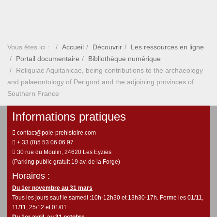
Vous êtes ici :
Accueil
Découvrir
Les ressources en ligne
Portail documentaire
Bibliothèque numérique
Reliquiae Aquitanicae, being contributions to the archaeology
and palaeontology of Perigord and the adjoining provinces of
Southern France
Informations pratiques
contact@pole-prehistoire.com
+ 33 (0)5 53 06 06 97
30 rue du Moulin, 24620 Les Eyzies
(Parking public gratuit 19 av. de la Forge)
Horaires :
Du 1er novembre au 31 mars
Tous les jours sauf le samedi :10h-12h30 et 13h30-17h. Fermé les 01/11,
11/11, 25/12 et 01/01.
Du 1er avril au 31 octobre