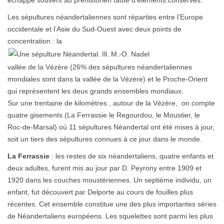
échappe souvent au préhistorien faute d’éléments conservés.
Les sépultures néandertaliennes sont réparties entre l’Europe
occidentale et l’Asie du Sud-Ouest avec deux points de
concentration : la
vallée de la Vézère (26% des sépultures néandertaliennes
mondiales sont dans la vallée de la Vézère) et le Proche-Orient
qui représentent les deux grands ensembles mondiaux.
Sur une trentaine de kilomètres , autour de la Vézère, on compte
quatre gisements (La Ferrassie le Regourdou, le Moustier, le
Roc-de-Marsal) où 11 sépultures Néandertal ont été mises à jour,
soit un tiers des sépultures connues à ce jour dans le monde.
La Ferrassie
: les restes de six néandertaliens, quatre enfants et
deux adultes, furent mis au jour par D. Peyrony entre 1909 et
1920 dans les couches moustériennes. Un septième individu, un
enfant, fut découvert par Delporte au cours de fouilles plus
récentes. Cet ensemble constitue une des plus importantes séries
de Néandertaliens européens. Les squelettes sont parmi les plus