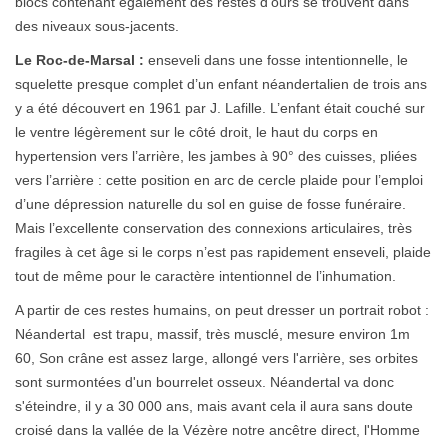
blocs contenant également des restes d’ours se trouvent dans
des niveaux sous-jacents.
Le Roc-de-Marsal :
enseveli dans une fosse intentionnelle, le
squelette presque complet d’un enfant néandertalien de trois ans
y a été découvert en 1961 par J. Lafille. L’enfant était couché sur
le ventre légèrement sur le côté droit, le haut du corps en
hypertension vers l’arrière, les jambes à 90° des cuisses, pliées
vers l’arrière : cette position en arc de cercle plaide pour l’emploi
d’une dépression naturelle du sol en guise de fosse funéraire.
Mais l’excellente conservation des connexions articulaires, très
fragiles à cet âge si le corps n’est pas rapidement enseveli, plaide
tout de même pour le caractère intentionnel de l’inhumation.
A partir de ces restes humains, on peut dresser un portrait robot :
Néandertal est trapu, massif, très musclé, mesure environ 1m
60, Son crâne est assez large, allongé vers l'arrière, ses orbites
sont surmontées d'un bourrelet osseux. Néandertal va donc
s'éteindre, il y a 30 000 ans, mais avant cela il aura sans doute
croisé dans la vallée de la Vézère notre ancêtre direct, l'Homme