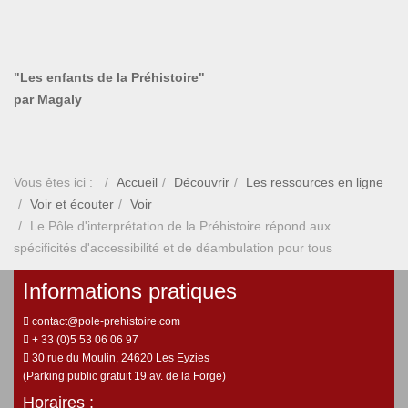
"Les enfants de la Préhistoire"
par Magaly
Vous êtes ici :
Accueil
Découvrir
Les ressources en ligne
Voir et écouter
Voir
Le Pôle d'interprétation de la Préhistoire répond aux
spécificités d'accessibilité et de déambulation pour tous
Informations pratiques
contact@pole-prehistoire.com
+ 33 (0)5 53 06 06 97
30 rue du Moulin, 24620 Les Eyzies
(Parking public gratuit 19 av. de la Forge)
Horaires :