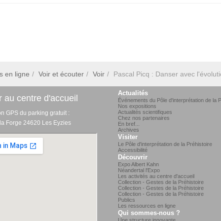
s en ligne
Voir et écouter
Voir
Pascal Picq : Danser avec l'évolut
Actualités
 au centre d'accueil
Événements du Pôle d'interprétation de la P
Nos expositions
Actualités scientifiques
on GPS du parking gratuit :
Chez nos partenaires
 la Forge 24620 Les Eyzies
En bref...
Archives
Visiter
Le Pôle d'interprétation de la Préhistoire
Accessibilité
Découvrir
Expo Albert Kahn
Néandertal l'Expo
Les activités au centre d'accueil
Collection - Gestes de la Préhistoire
Collection - Gestes de la Préhistoire
Collection - Gestes de la Préhistoire
Publics
Les ressources en ligne
Qui sommes-nous ?
Une structure innovante