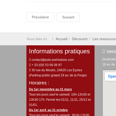
Précédent
Suivant
Vous êtes ici :
Accueil
Découvrir
Les ressource
Informations pratiques
Venir
Destinati
contact@pole-prehistoire.com
19 av. de
+ 33 (0)5 53 06 06 97
30 rue du Moulin, 24620 Les Eyzies
(Parking public gratuit 19 av. de la Forge)
Horaires :
Du 1er novembre au 31 mars
Tous les jours sauf le samedi :10h-12h30 et
13h30-17h. Fermé les 01/11, 11/11, 25/12 et
01/01.
Du 1er avril au 31 octobre
Tous les jours sauf le samedi : 9h30-12h30