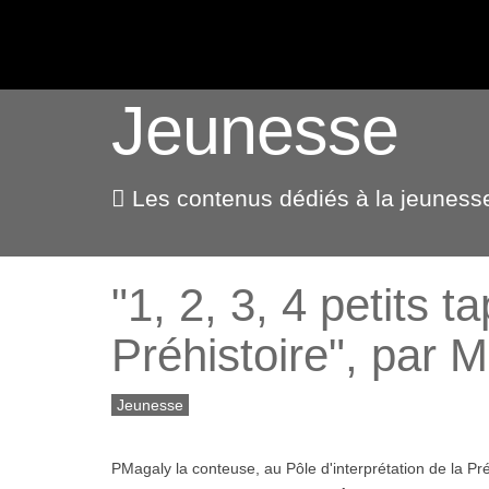
ACTUALITÉS
Jeunesse
Les contenus dédiés à la jeuness
"1, 2, 3, 4 petits 
Préhistoire", par 
Jeunesse
PMagaly la conteuse, au Pôle d'interprétation de la Pré