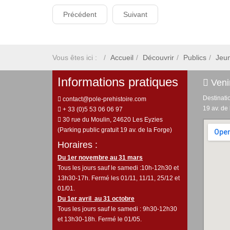
Précédent
Suivant
Vous êtes ici :
Accueil
Découvrir
Publics
Jeu
Informations pratiques
Venir
Destinati
contact@pole-prehistoire.com
19 av. de
+ 33 (0)5 53 06 06 97
30 rue du Moulin, 24620 Les Eyzies
(Parking public gratuit 19 av. de la Forge)
Horaires :
Du 1er novembre au 31 mars
Tous les jours sauf le samedi :10h-12h30 et
13h30-17h. Fermé les 01/11, 11/11, 25/12 et
01/01.
Du 1er avril au 31 octobre
Tous les jours sauf le samedi : 9h30-12h30
et 13h30-18h. Fermé le 01/05.