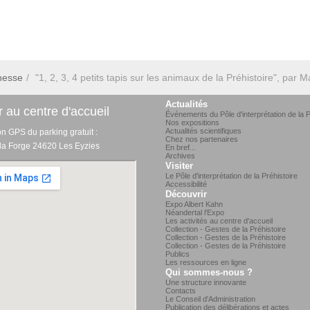
nesse
"1, 2, 3, 4 petits tapis sur les animaux de la Préhistoire", par 
Actualités
 au centre d'accueil
Événements du Pôle d'interprétation de la P
Nos expositions
Actualités scientifiques
on GPS du parking gratuit :
Chez nos partenaires
 la Forge 24620 Les Eyzies
En bref...
Archives
Visiter
Le Pôle d'interprétation de la Préhistoire
Accessibilité
Découvrir
Expo Albert Kahn
Néandertal l'Expo
Les activités au centre d'accueil
Collection - Gestes de la Préhistoire
Collection - Gestes de la Préhistoire
Collection - Gestes de la Préhistoire
Publics
Les ressources en ligne
Qui sommes-nous ?
Une structure innovante
Contacts
Le Conseil d'Administration
Publication des délibérations et actes