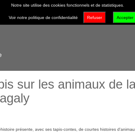
Notre site utilise des cookies fonctionnels et de statistiques.
VISITER
DÉCOUVRIR
QUI SOMMES-NOUS 
Voir notre politique de confidentialité
Refuser
Accepter
e
tapis sur les animaux de l
Magaly
histoire présente, avec ses tapis-contes, de courtes histoires d'animau