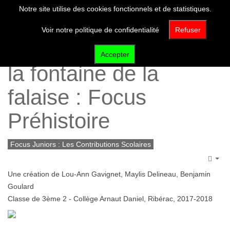
Notre site utilise des cookies fonctionnels et de statistiques.
Voir notre politique de confidentialité
Refuser
Font-de-Gaume, alias
Accepter
la fontaine de la
falaise : Focus
Préhistoire
Focus Juniors : Les Contributions Scolaires
Emp
Une création de Lou-Ann Gavignet, Maylis Delineau, Benjamin
Goulard
Classe de 3ème 2 - Collège Arnaut Daniel, Ribérac, 2017-2018