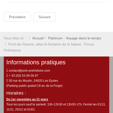
Précédent
Suivant
Vous êtes ici :
Accueil
Patrinum - Voyage dans le temps
Font-de-Gaume, alias la fontaine de la falaise : Focus
Préhistoire
Informations pratiques
contact@pole-prehistoire.com
+ 33 (0)5 53 06 06 97
30 rue du Moulin, 24620 Les Eyzies
(Parking public gratuit 19 av. de la Forge)
Horaires :
Du 1er novembre au 31 mars
Tous les jours sauf le samedi :10h-12h30 et 13h30-17h. Fermé les 01/11,
11/11, 25/12 et 01/01.