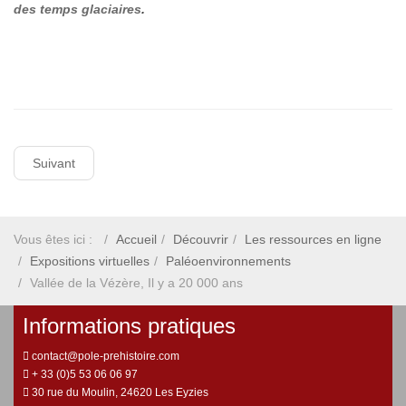
des temps glaciaires
.
Suivant
Vous êtes ici :
Accueil
Découvrir
Les ressources en ligne
Expositions virtuelles
Paléoenvironnements
Vallée de la Vézère, Il y a 20 000 ans
Informations pratiques
contact@pole-prehistoire.com
+ 33 (0)5 53 06 06 97
30 rue du Moulin, 24620 Les Eyzies