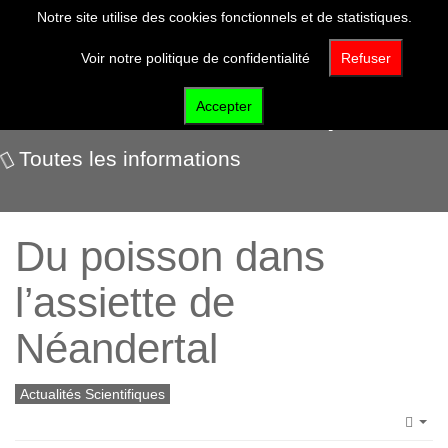
Notre site utilise des cookies fonctionnels et de statistiques.
Voir notre politique de confidentialité
Refuser
Actualités scientifiques
Accepter
Toutes les informations
Du poisson dans
l’assiette de
Néandertal
Actualités Scientifiques
Emp