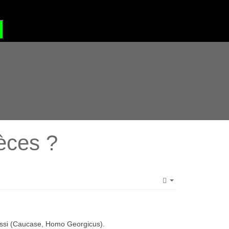
?
GRAND SITE DE FRANCE
pèces ?
Empty
issi (Caucase, Homo Georgicus).