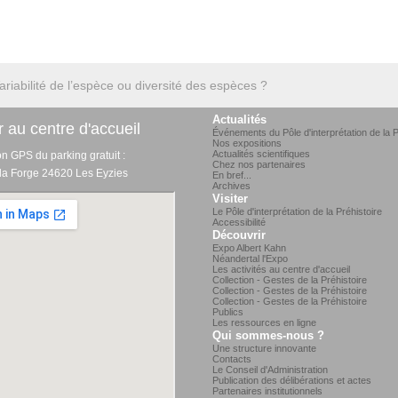
ariabilité de l’espèce ou diversité des espèces ?
Actualités
 au centre d'accueil
Événements du Pôle d'interprétation de la P
Nos expositions
Actualités scientifiques
on GPS du parking gratuit :
Chez nos partenaires
 la Forge 24620 Les Eyzies
En bref...
Archives
Visiter
Le Pôle d'interprétation de la Préhistoire
Accessibilité
Découvrir
Expo Albert Kahn
Néandertal l'Expo
Les activités au centre d'accueil
Collection - Gestes de la Préhistoire
Collection - Gestes de la Préhistoire
Collection - Gestes de la Préhistoire
Publics
Les ressources en ligne
Qui sommes-nous ?
Une structure innovante
Contacts
Le Conseil d'Administration
Publication des délibérations et actes
Partenaires institutionnels