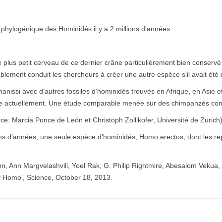
 phylogénique des Hominidés il y a 2 millions d’années.
e plus petit cerveau de ce dernier crâne particulièrement bien conservé
lement conduit les chercheurs à créer une autre espèce s’il avait été d
issi avec d’autres fossiles d’hominidés trouvés en Afrique, en Asie e
e actuellement. Une étude comparable menée sur des chimpanzés confi
ce: Marcia Ponce de León et Christoph Zollikofer, Université de Zurich
illions d’années, une seule espèce d’hominidés, Homo erectus, dont les r
, Ann Margvelashvili, Yoel Rak, G. Philip Rightmire, Abesalom Vekua, an
ly Homo', Science, October 18, 2013.