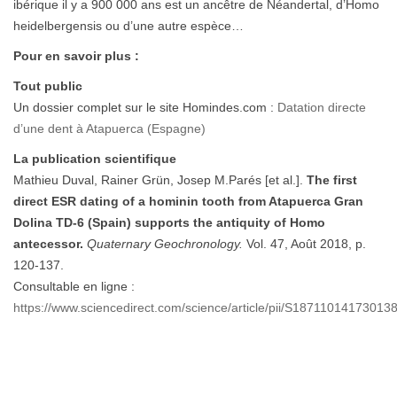
ibérique il y a 900 000 ans est un ancêtre de Néandertal, d’Homo
heidelbergensis ou d’une autre espèce…
Pour en savoir plus :
Tout public
Un dossier complet sur le site Homindes.com :
Datation directe
d’une dent à Atapuerca (Espagne)
La publication scientifique
Mathieu Duval, Rainer Grün, Josep M.Parés [et al.].
The first
direct ESR dating of a hominin tooth from Atapuerca Gran
Dolina TD-6 (Spain) supports the antiquity of Homo
antecessor.
Quaternary Geochronology.
Vol. 47, Août 2018, p.
120-137.
Consultable en ligne :
https://www.sciencedirect.com/science/article/pii/S18711014173013