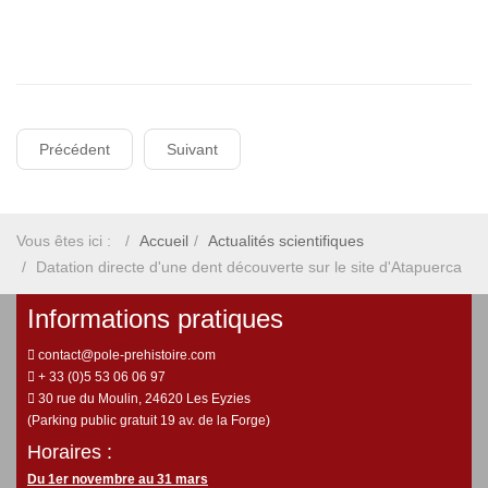
Précédent
Suivant
Vous êtes ici :
Accueil
Actualités scientifiques
Datation directe d'une dent découverte sur le site d'Atapuerca
Informations pratiques
contact@pole-prehistoire.com
+ 33 (0)5 53 06 06 97
30 rue du Moulin, 24620 Les Eyzies
(Parking public gratuit 19 av. de la Forge)
Horaires :
Du 1er novembre au 31 mars