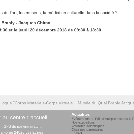
 de l’art, les musées, la médiation culturelle dans la société ?
i Branly - Jacques Chirac
:30 et le jeudi 20 décembre 2018 de 09:30 à 18:30
lloque "Corps Matériels-Corps Virtuels" | Musée du Quai Branly Jacq
Actualités
 au centre d'accueil
Événements du Pôle d'interprétation de la P
Nos expositions
Actualités scientifiques
on GPS du parking gratuit :
Chez nos partenaires
 la Forge 24620 Les Eyzies
En bref...