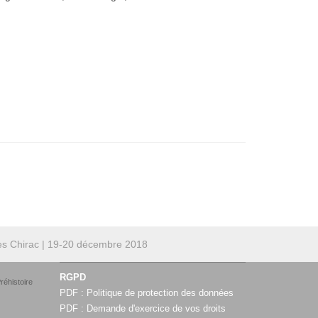
ues Chirac | 19-20 décembre 2018
RGPD
réhistoire
PDF :
Politique de protection des données
PDF :
Demande d'exercice de vos droits