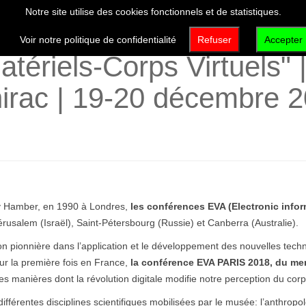
Notre site utilise des cookies fonctionnels et de statistiques.
VISITER
DÉCOUVRIR
QUI SOMMES-NOUS 
Voir notre politique de confidentialité
Refuser
Accepter
tériels-Corps Virtuels"
irac | 19-20 décembre 
y Hamber, en 1990 à Londres,
les conférences EVA (Electronic infor
érusalem (Israël), Saint-Pétersbourg (Russie) et Canberra (Australie).
tion pionnière dans l’application et le développement des nouvelles techn
ur la première fois en France,
la conférence EVA PARIS 2018, du mer
tes manières dont la révolution digitale modifie notre perception du cor
rentes disciplines scientifiques mobilisées par le musée: l’anthropologi