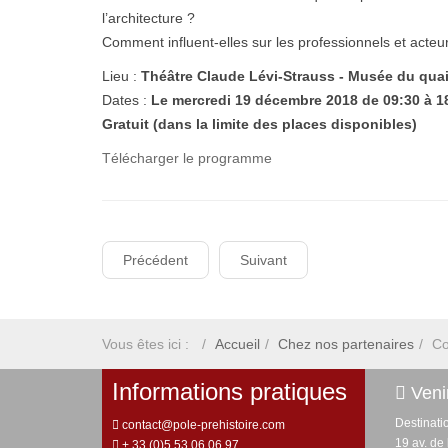
l’architecture ?
Comment influent-elles sur les professionnels et acteurs
Lieu :
Théâtre Claude Lévi-Strauss - Musée du qua
Dates :
Le mercredi 19 décembre 2018 de 09:30 à 18
Gratuit (dans la limite des places disponibles)
Télécharger le programme
Précédent
Suivant
Vous êtes ici :
Accueil
Chez nos partenaires
Co
Informations pratiques
Venir
Destinati
contact@pole-prehistoire.com
19 av. de
+ 33 (0)5 53 06 06 97