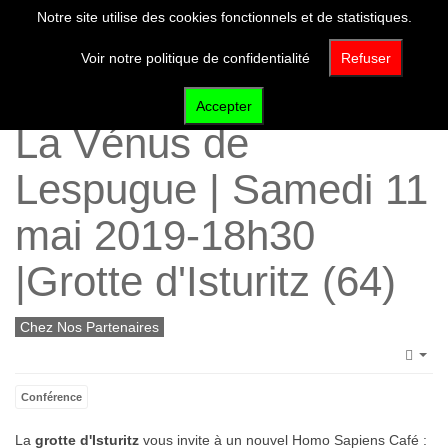
Notre site utilise des cookies fonctionnels et de statistiques.
Voir notre politique de confidentialité
Refuser
Homo Sapiens Café :
Accepter
La Vénus de
Lespugue | Samedi 11
mai 2019-18h30
|Grotte d'Isturitz (64)
Chez Nos Partenaires
Emp
Conférence
La
grotte d'Isturitz
vous invite à un nouvel Homo Sapiens Café :