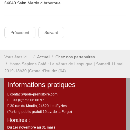
64640 Saitn Martin d'Arberoue
Précédent
Suivant
Vous êtes ici :
Accueil
Chez nos partenaires
Homo Sapiens Café : La Vénus de Lespugue | Samedi 11 mai
2019-18h30 |Grotte d'Isturitz (64)
Informations pratiques
contact@pole-prehistoire.com
+ 33 (0)5 53 06 06 97
30 rue du Moulin, 24620 Les Eyzies
(Parking public gratuit 19 av. de la Forge)
Horaires :
Du 1er novembre au 31 mars