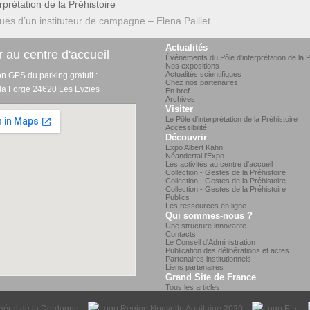
prétation de la Préhistoire
es d’un instituteur de campagne – Elena Paillet
Actualités
 au centre d'accueil
Événements du Pôle d'interprétation de la P
Nos expositions
Actualités scientifiques
on GPS du parking gratuit :
Chez nos partenaires
 la Forge 24620 Les Eyzies
En bref...
Archives
Visiter
Le Pôle d'interprétation de la Préhistoire
Accessibilité
Découvrir
Expo Albert Kahn
Néandertal l'Expo
Les activités au centre d'accueil
Collection - Gestes de la Préhistoire
Collection - Gestes de la Préhistoire
Collection - Gestes de la Préhistoire
Publics
Les ressources en ligne
Qui sommes-nous ?
Une structure innovante
Contacts
Le Conseil d'Administration
Publication des délibérations et actes
Partenaires institutionnels
Liens partenaires
Grand Site de France
Tous les articles