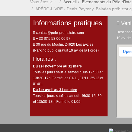
Vous êtes ici :
Accueil
Événements du Pôle d'inter
APÉRO-LIVRE - Denis Peyrony, Balades préhistoriqu
Informations pratiques
Venir
Destinati
contact@pole-prehistoire.com
19 av. de
+ 33 (0)5 53 06 06 97
30 rue du Moulin, 24620 Les Eyzies
(Parking public gratuit 19 av. de la Forge)
Horaires :
Du 1er novembre au 31 mars
Tous les jours sauf le samedi :10h-12h30 et
13h30-17h. Fermé les 01/11, 11/11, 25/12 et
01/01.
Du 1er avril au 31 octobre
Tous les jours sauf le samedi : 9h30-12h30
et 13h30-18h. Fermé le 01/05.