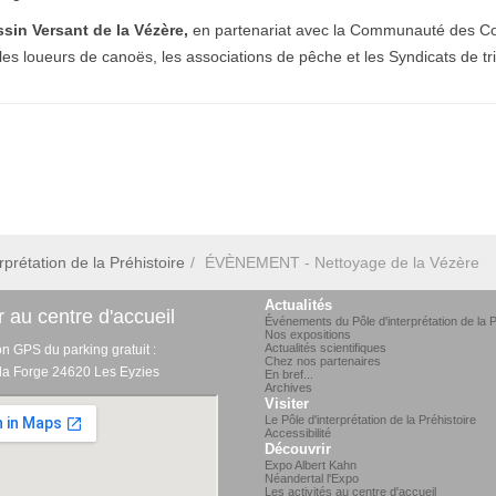
sin Versant de la Vézère,
en partenariat avec la Communauté des Co
es loueurs de canoës, les associations de pêche et les Syndicats de tr
prétation de la Préhistoire
ÉVÈNEMENT - Nettoyage de la Vézère
Actualités
 au centre d'accueil
Événements du Pôle d'interprétation de la P
Nos expositions
Actualités scientifiques
on GPS du parking gratuit :
Chez nos partenaires
 la Forge 24620 Les Eyzies
En bref...
Archives
Visiter
Le Pôle d'interprétation de la Préhistoire
Accessibilité
Découvrir
Expo Albert Kahn
Néandertal l'Expo
Les activités au centre d'accueil