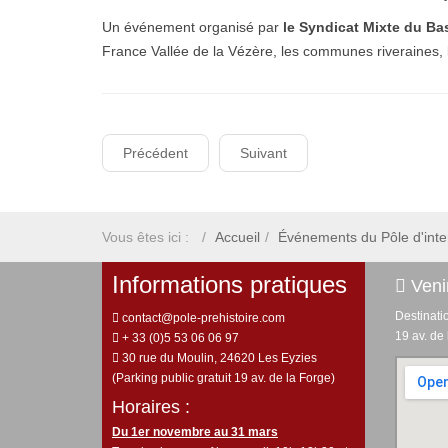
Un événement organisé par
le Syndicat Mixte du Bas
France Vallée de la Vézère, les communes riveraines, l
Précédent
Suivant
Vous êtes ici :
Accueil
Événements du Pôle d'inter
Informations pratiques
Venir
Destinati
contact@pole-prehistoire.com
19 av. de
+ 33 (0)5 53 06 06 97
30 rue du Moulin, 24620 Les Eyzies
(Parking public gratuit 19 av. de la Forge)
Horaires :
Du 1er novembre au 31 mars