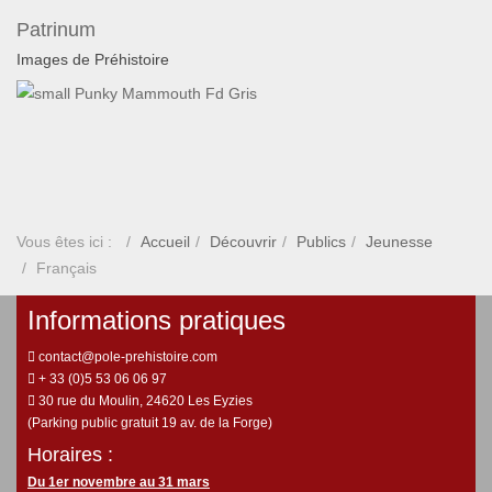
Patrinum
Images de Préhistoire
Vous êtes ici :
Accueil
Découvrir
Publics
Jeunesse
Français
Informations pratiques
contact@pole-prehistoire.com
+ 33 (0)5 53 06 06 97
30 rue du Moulin, 24620 Les Eyzies
(Parking public gratuit 19 av. de la Forge)
Horaires :
Du 1er novembre au 31 mars